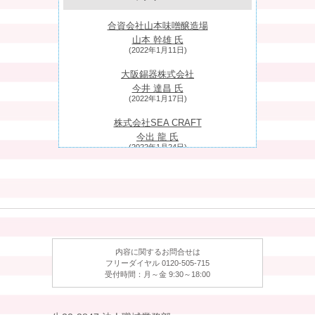
合資会社山本味噌醸造場
山本 幹雄 氏
(2022年1月11日)
大阪錫器株式会社
今井 達昌 氏
(2022年1月17日)
株式会社SEA CRAFT
今出 龍 氏
(2022年1月24日)
江戸玉川屋（玉川食品株式会社）
関根 康弘 氏
(2022年1月31日)
株式会社飯尾醸造
飯尾 彰浩 氏
(2022年2月7日)
内容に関するお問合せは
フリーダイヤル 0120-505-715
株式会社米五
受付時間：月～金 9:30～18:00
多田 健太郎 氏
(2022年2月14日)