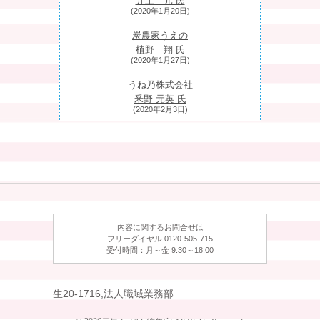
井上 元 氏
(2020年1月20日)
炭農家うえの
植野 翔 氏
(2020年1月27日)
うね乃株式会社
釆野 元英 氏
(2020年2月3日)
株式会社DIGLEE（ディグリー）
寺川 広貴 氏
(2020年2月10日)
有限会社塩谷商店
塩谷 正 氏
(2020年2月17日)
内容に関するお問合せは
有限会社原田左官工業所
フリーダイヤル 0120-505-715
原田 宗亮 氏
受付時間：月～金 9:30～18:00
(2020年2月25日)
京料理なかむら
生20-1716,法人職域業務部
中村 元計 氏
(2020年3月2日)