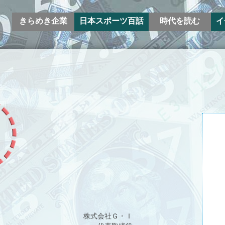
きらめき企業
日本スポーツ百話
時代を読む
イ
株式会社Ｇ・Ｉ