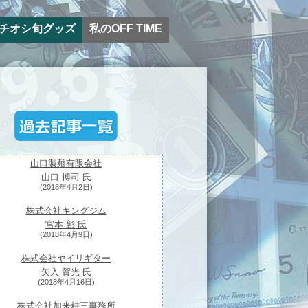
チオシ旬グッズ
私のOFF TIME
山口製麺有限会社
山口 博司 氏
(2018年4月2日)
株式会社キングジム
宮本 彰 氏
(2018年4月9日)
株式会社ヤイリギター
矢入 賀光 氏
(2018年4月16日)
株式会社加来耕三事務所