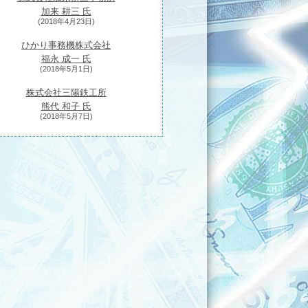
加来 耕三 氏
(2018年4月23日)
ひかり事務機株式会社
福永 成一 氏
(2018年5月1日)
株式会社三陽鉄工所
熊代 和子 氏
(2018年5月7日)
有限会社松井農産
松井 和賢 氏
(2018年5月14日)
株式会社ウェザーマップ
森田 正光 氏
(2018年5月21日)
日特エンジニアリング株式会社
近藤 進茂 氏
(2018年5月28日)
ふくべ鍛冶
干場 健太朗 氏
(2018年6月4日)