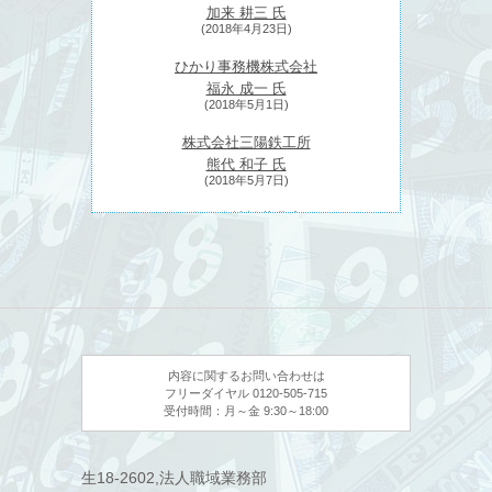
加来 耕三 氏
(2018年4月23日)
ひかり事務機株式会社
福永 成一 氏
(2018年5月1日)
株式会社三陽鉄工所
熊代 和子 氏
(2018年5月7日)
有限会社松井農産
松井 和賢 氏
(2018年5月14日)
株式会社ウェザーマップ
森田 正光 氏
(2018年5月21日)
日特エンジニアリング株式会社
内容に関するお問い合わせは
近藤 進茂 氏
フリーダイヤル 0120-505-715
(2018年5月28日)
受付時間：月～金 9:30～18:00
ふくべ鍛冶
干場 健太朗 氏
生18-2602,法人職域業務部
(2018年6月4日)