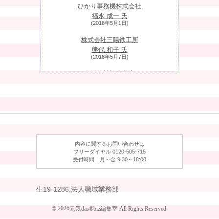
ひかり事務機株式会社
福永 成一 氏
(2018年5月1日)
株式会社三陽鉄工所
熊代 和子 氏
(2018年5月7日)
有限会社松井農産
松井 和賢 氏
(2018年5月14日)
株式会社ウェザーマップ
森田 正光 氏
(2018年5月21日)
日特エンジニアリング株式会社
内容に関するお問い合わせは
近藤 進茂 氏
フリーダイヤル 0120-505-715
(2018年5月28日)
受付時間：月～金 9:30～18:00
ふくべ鍛冶
干場 健太朗 氏
生19-1286,法人職域業務部
(2018年6月4日)
2026
©
元気das®biz編集室 All Rights Reserved.
オードヴィー奥志賀
荻野 公男 氏