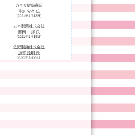
カネサ鰹節商店
芹沢 安久 氏
(2021年1月12日)
ムネ製薬株式会社
西岡 一輝 氏
(2021年1月18日)
佐野製麺株式会社
加賀 延明 氏
(2021年1月25日)
東製油
東 早苗 氏
(2021年2月1日)
株式会社三恵社
木全 (きまた) 俊輔 氏
(2021年2月8日)
株式会社加藤製作所
加藤 景司 氏
(2021年2月15日)
ものがたりJAPAN株式会社