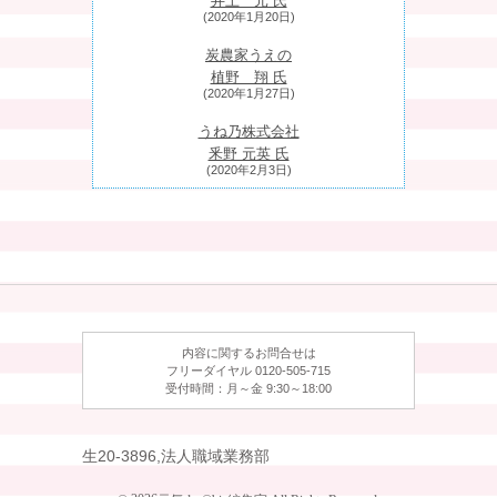
井上 元 氏
(2020年1月20日)
炭農家うえの
植野 翔 氏
(2020年1月27日)
うね乃株式会社
釆野 元英 氏
(2020年2月3日)
株式会社DIGLEE（ディグリー）
寺川 広貴 氏
(2020年2月10日)
有限会社塩谷商店
塩谷 正 氏
(2020年2月17日)
内容に関するお問合せは
有限会社原田左官工業所
フリーダイヤル 0120-505-715
原田 宗亮 氏
受付時間：月～金 9:30～18:00
(2020年2月25日)
京料理なかむら
生20-3896,法人職域業務部
中村 元計 氏
(2020年3月2日)