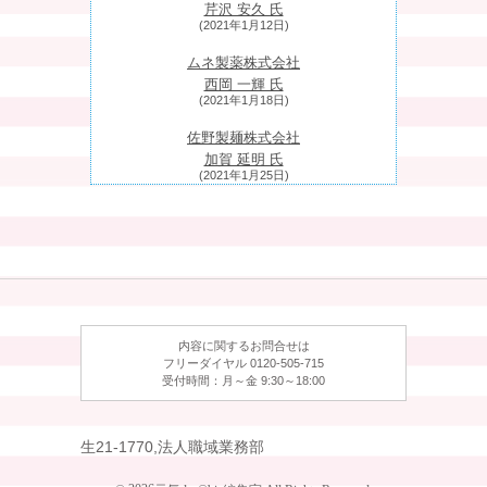
芹沢 安久 氏
(2021年1月12日)
ムネ製薬株式会社
西岡 一輝 氏
(2021年1月18日)
佐野製麺株式会社
加賀 延明 氏
(2021年1月25日)
東製油
東 早苗 氏
(2021年2月1日)
株式会社三恵社
木全 (きまた) 俊輔 氏
(2021年2月8日)
内容に関するお問合せは
株式会社加藤製作所
フリーダイヤル 0120-505-715
受付時間：月～金 9:30～18:00
加藤 景司 氏
(2021年2月15日)
ものがたりJAPAN株式会社
生21-1770,法人職域業務部
中川 勝也 氏
(2021年2月22日)