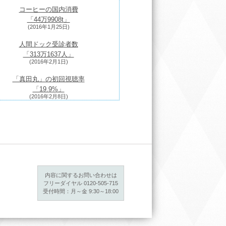
コーヒーの国内消費
「44万9908
t
」
(2016年1月25日)
人間ドック受診者数
「313万1637人」
(2016年2月1日)
「真田丸」の初回視聴率
「19.9%」
(2016年2月8日)
5年の訪日外国人旅行者数「1973万7400
人」
(2016年2月15日)
ュラーガソリン小売価格「113円40銭」
(2016年2月22日)
15年10-12月期GDP成長率「1.4%減」
内容に関するお問い合わせは
(2016年2月29日)
フリーダイヤル 0120-505-715
受付時間：月～金 9:30～18:00
2015年の実質消費支出「2.3％減」
(2016年3月7日)
日本の人口「約1億2711万人」