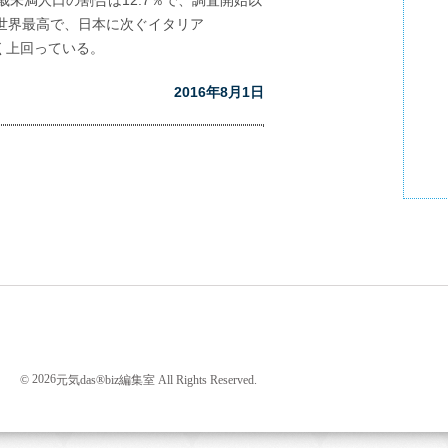
歳未満人口の割合は12.7％で、調査開始以
世界最高で、日本に次ぐイタリア
きく上回っている。
2016年8月1日
201
レギ
20
2026
©
元気das®biz編集室 All Rights Reserved.