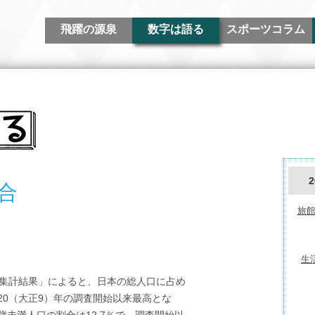
飛躍の源泉
数字は語る
スポーツコラム
合
旅館
生
報集計結果」によると、日本の総人口に占め
920（大正9）年の調査開始以来最高とな