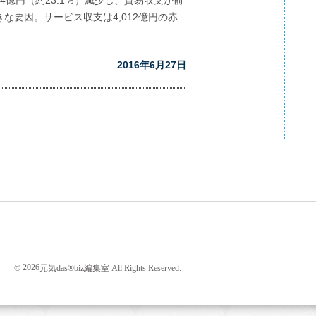
74億円（約23.1％）減少し、貿易収支が前
な要因。サービス収支は4,012億円の赤
2016年6月27日
201
レギ
20
2026
©
元気das®biz編集室 All Rights Reserved.