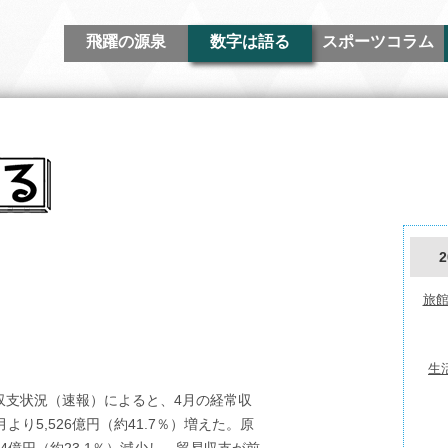
飛躍の源泉
数字は語る
スポーツコラム
旅館
生
際収支状況（速報）によると、4月の経常収
より5,526億円（約41.7％）増えた。原