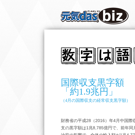
国際収支黒字額
「約1.9兆円」
（4月の国際収支の経常収支黒字額）
財務省の平成28（2016）年4月中国
支の黒字額は1兆8,785億円で、前年同月