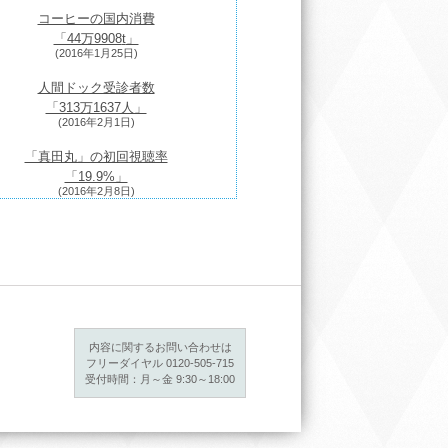
コーヒーの国内消費
「44万9908
t
」
(2016年1月25日)
人間ドック受診者数
「313万1637人」
(2016年2月1日)
「真田丸」の初回視聴率
「19.9%」
(2016年2月8日)
5年の訪日外国人旅行者数「1973万7400
人」
(2016年2月15日)
ュラーガソリン小売価格「113円40銭」
(2016年2月22日)
15年10-12月期GDP成長率「1.4%減」
内容に関するお問い合わせは
(2016年2月29日)
フリーダイヤル 0120-505-715
受付時間：月～金 9:30～18:00
2015年の実質消費支出「2.3％減」
(2016年3月7日)
日本の人口「約1億2711万人」